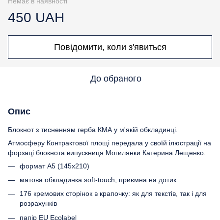
Немає в наявності
450 UAH
Повідомити, коли з'явиться
До обраного
Опис
Блокнот з тисненням герба КМА у м'якій обкладинці.
Атмосферу Контрактової площі передала у своїй ілюстрації на
форзаці блокнота випускниця Могилянки Катерина Лещенко.
формат А5 (145х210)
матова обкладинка soft-touch, приємна на дотик
176 кремових сторінок в крапочку: як для текстів, так і для
розрахунків
папір EU Ecolabel